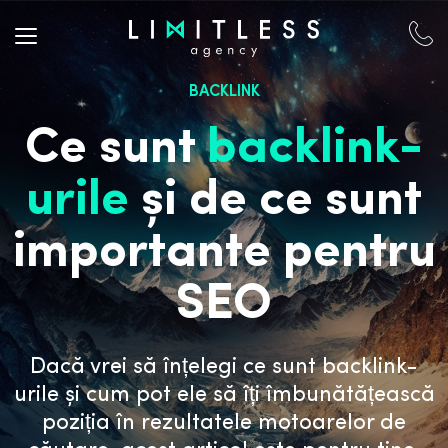
BACKLINK
Ce sunt
backlink-
urile
și de ce sunt
importante pentru
SEO
Dacă vrei să înțelegi ce sunt backlink-
urile și cum pot ele să îți îmbunătățească
poziția în rezultatele motoarelor de