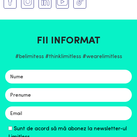
FII INFORMAT
#belimitess #thinklimitless #wearelimitless
Please
leave
this
field
empty.
Sunt de acord să mă abonez la newsletter-ul