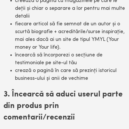
creează o pagină cu magazinele pe care le
deţii şi chiar o separare a lor pentru mai multe
detalii
fiecare articol să fie semnat de un autor şi o
scurtă biografie + acreditările/surse inspiraţie,
mai ales dacă ai un site de tipul YMYL (Your
money or Your life).
încearcă să încorporezi o secţiune de
testimoniale pe site-ul tău
crează o pagină în care să prezinţi istoricul
business-ului şi anii de vechime
3. Încearcă să aduci userul parte
din produs prin
comentarii/recenzii