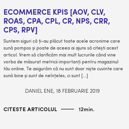
ECOMMERCE KPIS [AOV, CLV,
ROAS, CPA, CPL, CR, NPS, CRR,
CPS, RPV]
Suntem siguri că ţi-au plăcut toate acele acronime care
sună pompos şi poate de aceea ai ajuns să citeşti acest
articol. Vrem să clarificăm mai mult lucrurile când vine
vorba de măsurat metricii importanţi pentru magazinul
tău online. Te asigurăm că nu sunt doar nişte cuvinte care
sună bine şi sunt de neînţeles, ci sunt […]
DANIEL ENE
,
18 FEBRUARIE 2019
CITESTE ARTICOLUL
12
min.