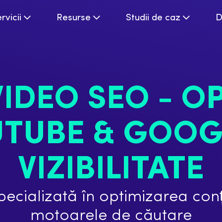
rvicii
Resurse
Studii de caz
D
 VIDEO SEO - O
UTUBE & GOOG
VIZIBILITATE
ecializată în optimizarea conț
motoarele de căutare