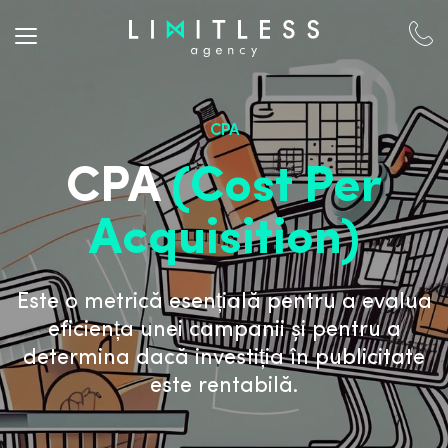
CPA
CPA
(Cost Per
Acquisition)
Este o metrică esențială pentru a evalua
eficiența unei campanii și pentru a
determina dacă investiția în publicitate
este rentabilă.