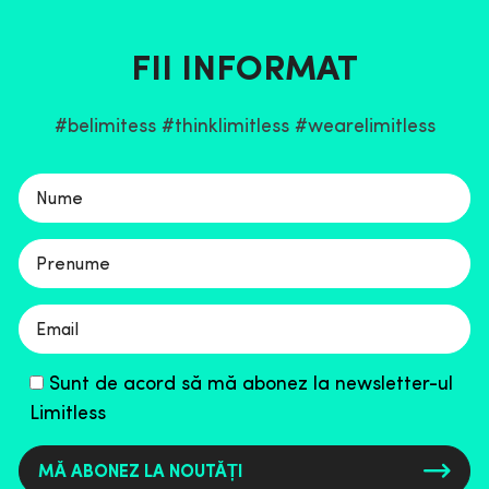
FII INFORMAT
#belimitess #thinklimitless #wearelimitless
Please
leave
this
field
empty.
Sunt de acord să mă abonez la newsletter-ul
Limitless