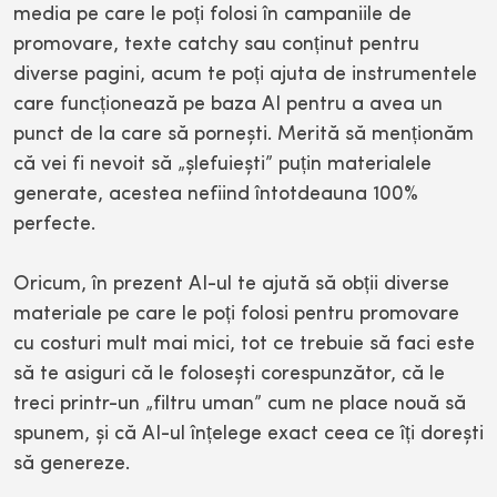
media pe care le poți folosi în campaniile de
promovare, texte catchy sau conținut pentru
diverse pagini, acum te poți ajuta de instrumentele
care funcționează pe baza AI pentru a avea un
punct de la care să pornești. Merită să menționăm
că vei fi nevoit să „șlefuiești” puțin materialele
generate, acestea nefiind întotdeauna 100%
perfecte.
Oricum, în prezent AI-ul te ajută să obții diverse
materiale pe care le poți folosi pentru promovare
cu costuri mult mai mici, tot ce trebuie să faci este
să te asiguri că le folosești corespunzător, că le
treci printr-un „filtru uman” cum ne place nouă să
spunem, și că AI-ul înțelege exact ceea ce îți dorești
să genereze.