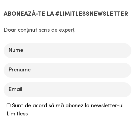
ABONEAZĂ-TE LA #LIMITLESSNEWSLETTER
Doar conținut scris de experți
Please
leave
this
field
empty.
Sunt de acord să mă abonez la newsletter-ul
Limitless