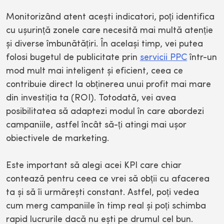
Monitorizând atent acești indicatori, poți identifica
cu ușurință zonele care necesită mai multă atenție
și diverse îmbunătățiri. În același timp, vei putea
folosi bugetul de publicitate prin
servicii PPC
într-un
mod mult mai inteligent și eficient, ceea ce
contribuie direct la obținerea unui profit mai mare
din investiția ta (ROI). Totodată, vei avea
posibilitatea să adaptezi modul în care abordezi
campaniile, astfel încât să-ți atingi mai ușor
obiectivele de marketing.
Este important să alegi acei KPI care chiar
contează pentru ceea ce vrei să obții cu afacerea
ta și să îi urmărești constant. Astfel, poți vedea
cum merg campaniile în timp real și poți schimba
rapid lucrurile dacă nu ești pe drumul cel bun.