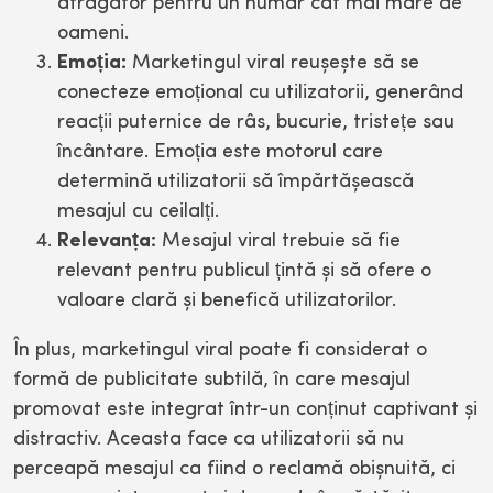
atrăgător pentru un număr cât mai mare de
oameni.
Emoția:
Marketingul viral reușește să se
conecteze emoțional cu utilizatorii, generând
reacții puternice de râs, bucurie, tristețe sau
încântare. Emoția este motorul care
determină utilizatorii să împărtășească
mesajul cu ceilalți.
Relevanța:
Mesajul viral trebuie să fie
relevant pentru publicul țintă și să ofere o
valoare clară și benefică utilizatorilor.
În plus, marketingul viral poate fi considerat o
formă de publicitate subtilă, în care mesajul
promovat este integrat într-un conținut captivant și
distractiv. Aceasta face ca utilizatorii să nu
perceapă mesajul ca fiind o reclamă obișnuită, ci