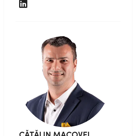
foarte complicat [00:02:00] să explici
clienților că trebuie să bugeteze și partea
de tehnologie. În anumite cazuri, ea
poate să intre mai mult sau mai puțin
acolo, în costul proiectului, ca să nu fie
chiar atât de simțită și clientul îți dai
seama, nici nu îl interesează ce tipuri de
tehnologii folosești dar în primul rând ai
nevoie de tehnologie să măsori
performanța. Mai ales gândește-te că
noi suntem o agenție de performanță,
aici facem puțină publicitate la Limitless
fără să vrem. Deci ai nevoie să
monitorizezi performanța și aici sunt mai
multe tipuri de tehnologii, nu știu, MOZ,
SEO Monitor avem și noi în România și
poate colegii o să zică: nu zice de SEO
monitor, dar știu că oamenii fac o treabă
CĂTĂLIN MACOVEI
grozavă și merită să apreciem asta, sunt