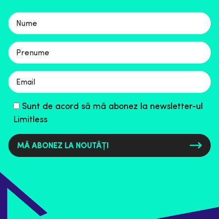
statistici privind accesarea cu krollere, în
Please
care putem să vedem bugetul pe care îl
leave
alocă Google pentru a ne citi paginile
this
site-ului ca să păstrăm și așa o formulare
mai populară, că poate nu toată lumea
field
știe ce înseamnă [00:05:00] krolling, dar
empty.
în. Practic, procesul pe care Google Bot îl
face pentru a citi paginile site-ului.
Sunt de acord să mă abonez la newsletter-ul
Google nu citește la infinit un site are
Limitless
niște bugete limitate pentru că probabil
și serverele de pe acolo de prin
California costă niște bani deci are totuși
niște limite, are niște metodologii, adică
kroll-uiește atunci când serverul nu este
foarte, să zicem folosit. Dacă ești în black
friday, probabil o să ai rate de krolling
mici, pentru că ți-ar bloca probabil