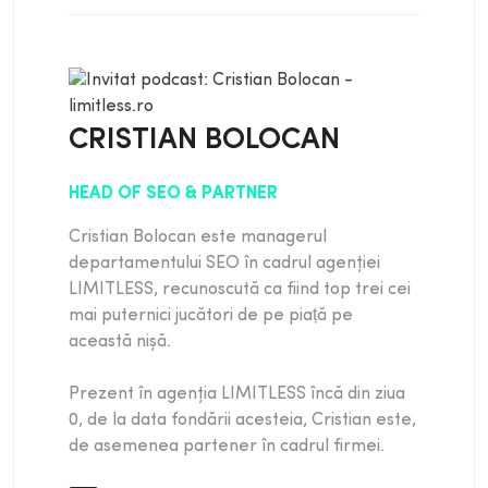
Am gandit-o prea mult. Exact. Exact.
Salut, Sunt Cătălin Macovei și bine ai
venit la episodul numărul 2 din întrebări
incomode din eCommerce alături de
Cristi Bolocan. Salut, Cătălin! Salut! Cristi,
CRISTIAN BOLOCAN
vorbeam în primul episod asta pilot
joaca cred ca putem să îi zicem. Joaca
HEAD OF SEO & PARTNER
pilot așa. Vorbeam de tehnologie în zona
Cristian Bolocan este managerul
asta de agenții care crezi tu pe domeniul
departamentului SEO în cadrul agenţiei
tău, pe partea de CEO, care crezi tu că
LIMITLESS, recunoscută ca fiind top trei cei
sunt tehnologiile cele mai folosite sau
mai puternici jucători de pe piață pe
cele mai nefolosite ale unei agenții de
această nișă.
marketing sau ale unui specialist de
marketing?
Prezent în agenţia LIMITLESS încă din ziua
0, de la data fondării acesteia, Cristian este,
Ținând cont că sunt foarte multe, putem
de asemenea partener în cadrul firmei.
să vorbim despre cele nefolosite, nu?
Măi, știi că ziceam și data trecută, este