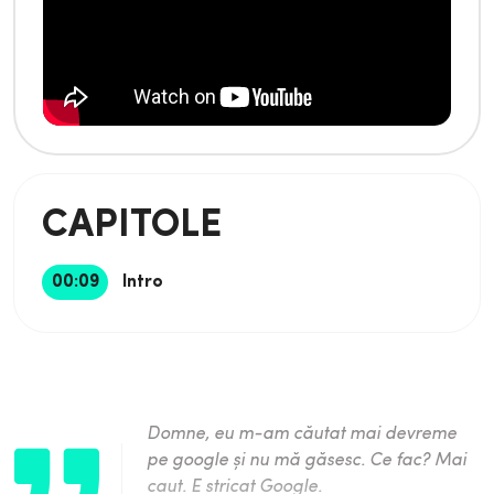
CAPITOLE
00:09
Intro
Domne, eu m-am căutat mai devreme
pe google și nu mă găsesc. Ce fac? Mai
caut. E stricat Google.