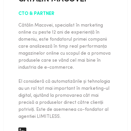
multe. Avem și HRF, care are să zicem,
are mai multe componente, are mai nou
CTO & PARTNER
și componenta de trekking, deși au
Cătălin Macovei, specialist în marketing
plecat inițial cu zona de backlink checker
online cu peste 12 ani de experiență în
avem Screaming Frog, avem un site bulb
domeniu, este fondatorul primei companii
dacă ne raportăm la aceeași
care analizează în timp real performanța
componentă, avem spre exemplu, log file
magazinelor online cu scopul de a promova
[00:03:00] analyzer pentru zona de
produsele care se vând cel mai bine în
buget. Este necesar, crezi că asta, eu
industria de e-commerce.
sincer sa zic asta, îmi dau seama că…
asta cred ca face diferența între un
El consideră că automatizările și tehnologia
specialist mediocru și unul bun, când
au un rol tot mai important în marketing-ul
începi să auzi de tehnologii la care
digital, ajutând la promovarea cât mai
nimeni nu le aude, adică. Încă aștept
precisă a produselor direct către clienții
întrebarea incomodă. Crezi în momentul
potriviți. Este de asemenea co-fondator al
de față, ca log analyzer-ul este un soft
agentiei LIMITLESS.
care face diferența între o agenție bună
și una profii. Băi, aș putea zice că