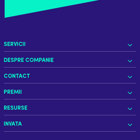
serverul dacă ar mai veni și el.
Ceea ce se întâmplă în marea parte a
cazurilor. Stii ca la un moment data
râdeam ca e la componenta de PPC si în
special Facebookul e mai e mai deștept
SERVICII
din punctul ăsta de vedere. Google e
mult mai slab. Când tu pui un feed de
DESPRE COMPANIE
produse în google merchant center
20.000 de produse, toate cele 20.000 de
rerequest-uri se fac în același timp. Te
CONTACT
sună clientul și zice: a luat-o razna
Google.
PREMII
Ideea era că a picat serverul și am avut
RESURSE
foarte multe [00:06:00] situații și în
special când s-a lansat prima oară în
INVATA
care au picat site-urile. De ce? Că era
simplu, trimitea același IP, mă rog, mai